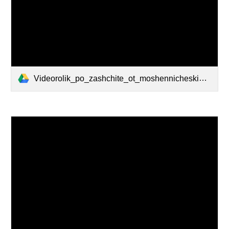
Videorolik_po_zashchite_ot_moshennicheskih_dejstvij__1_x264_h5RAhp7.mp4