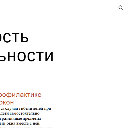
ion
ость
ьности