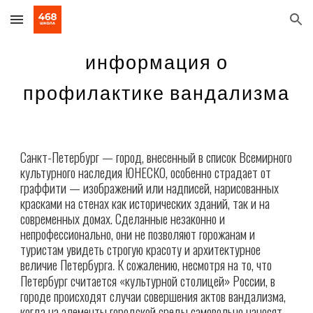
Skip to main content
Skip to navigation
информация о
профилактике вандализма
Санкт-Петербург — город, внесенный в список Всемирного
культурного наследия ЮНЕСКО, особенно страдает от
граффити — изображений или надписей, нарисованных
красками на стенах как исторических зданий, так и на
современных домах. Сделанные незаконно и
непрофессионально, они не позволяют горожанам и
туристам увидеть строгую красоту и архитектурное
величие Петербурга
К сожалению, несмотря на то, что
.
Петербург считается «культурной столицей» России, в
городе происходят случаи совершения актов вандализма,
когда на элементы городской среды самовольно наносят