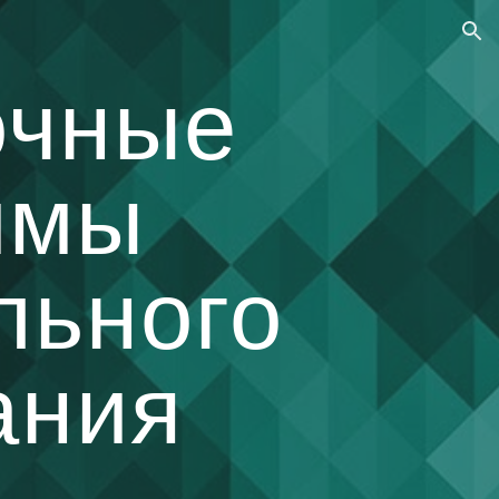
ion
очные
ммы
льного
ания