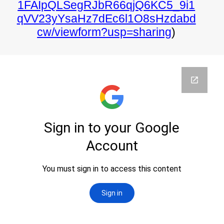
1FAIpQLSegRJbR66qjQ6KC5_9i1
qVV23yYsaHz7dEc6l1O8sHzdabd
cw/viewform?usp=sharing
)