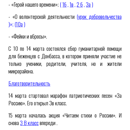
- «Герой нашего времени»;
(
1б
,
1в
,
2 б
,
3а
)
- «О волонтерской деятельности
(
урок добровольчества
)»; (
10а
)
- «Фейки и вбросы».
С 10 по 14 марта состоялся сбор гуманитарной помощи
для беженцев с Донбасса, в котором приняли участие не
только ученики, родители, учителя, но и жители
микрорайона.
Благотворительность
14 марта стартовал марафон патриотических песен «За
Россию». Его открыл 3в класс.
15 марта началась акция «Читаем стихи о России». И
снова
3 В класс
впереди .