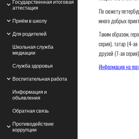
Государственная итоговая
аттестация
По сюжету петербур
много добрых прият
Приём в школу
Таким образом, геро
Для родителей
серия), татар (4-ая
Школьная служба
друзей (7-ая серия)
медиации
Информация на пор
Служба здоровья
Воспитательная работа
Информация и
объявления
Обратная связь
Противодействие
коррупции