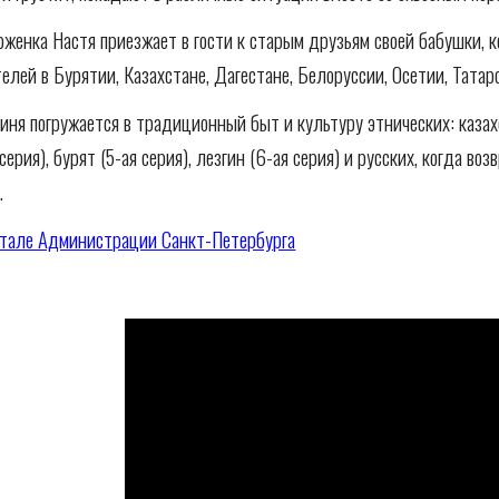
женка Настя приезжает в гости к старым друзьям своей бабушки, ко
елей в Бурятии, Казахстане, Дагестане, Белоруссии, Осетии, Тата
иня погружается в традиционный быт и культуру этнических: казахов 
 серия), бурят (5-ая серия), лезгин (6-ая серия) и русских, когда в
.
тале Администрации Санкт-Петербурга