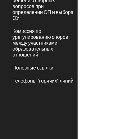
решению спорных
вопросов при
определении ОП и выбора
ОУ
Комиссия по
урегулированию споров
между участниками
образовательных
отношений
Полезные ссылки
Телефоны "горячих" линий