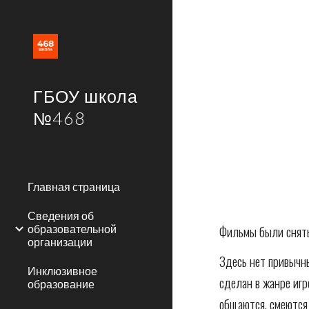
Sk
ГБОУ школа
№468
Главная страница
Сведения об
образовательной
Фильмы были сняты
организации
Здесь нет привычн
Инклюзивное
сделан в жанре игр
образование
общаются, смеются 